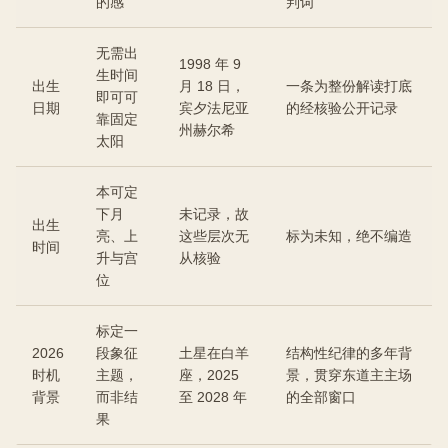
的感
判词
无需出
1998 年 9
生时间
出生
月 18 日，
一条为整份解读打底
即可可
日期
宾夕法尼亚
的经核验公开记录
靠固定
州赫尔希
太阳
本可定
下月
未记录，故
出生
亮、上
这些层次无
标为未知，绝不编造
时间
升与宫
从核验
位
标定一
2026
段象征
土星在白羊
结构性纪律的多年背
时机
主题，
座，2025
景，贯穿东道主主场
背景
而非结
至 2028 年
的全部窗口
果