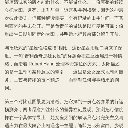
能厘清诚实的版本能做什么、不能做什么。一份完整的解读
会把太阳、月亮、上升与每一道宫头并列权衡，因为这些层
次彼此渗染。但那种解读需要一个有记录的出生时间，而普
利西奇的并未公开。于是负责任的做法是以广度换可靠：倚
重出生日期能固定的太阳，并明确地把其余部分留作开放。
与报纸式的"星座性格速描"相比，这份星盘用顺口换来了深
度。一句"普利西奇是处女座"的标题会把星座压扁成一种情
绪，而沿着 Robert Hand 处理本命定位的方式，太阳描述
的是一生朝向某种意义的牵引——这里是处女座式地朝向服
务、工艺与持续的技术精炼——而非对任何赛事结果的判
词。
第三个对比让图景更为清晰。把它摆到一份点名赛果的行运
预测旁，两者愿意押注什么的差异立刻显现。预测把可信度
押在一个具体结果上；处女座太阳的解读只点出完美主义与
适应力在最大舞台上相遇这一主题，随即把比分留白。少说