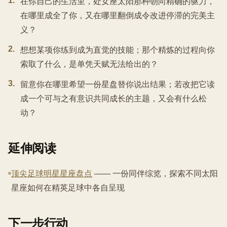
1
.
在你自己的生活里，处女座太阳那种朝向精确的驱力，
在哪里成全了你，又在哪里翻倒成令改进停滞的完美主
义？
2
.
想想某项你练到成为直觉的技能；那个精炼的过程向你
索取了什么，是单凭天赋无法给出的？
3
.
留意你在哪里希望一份星盘替你说出结果；若改把它读
成一个可与之有意识共同成长的主题，又会有什么松
动？
延伸阅读
顶尖足球明星星座盘点
—— 一份同伴综览，探索不同太阳
星座如何在精英足球中各自呈现
下一步行动