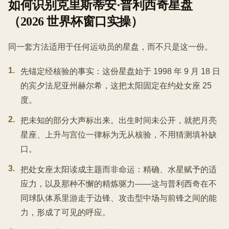
如何识别克里斯蒂安·普利西奇星盘
（2026 世界杯窗口实操）
同一套方法适用于任何运动员的星盘，而不只是这一份。
1
.
先锚定经核验的事实：这份星盘始于 1998 年 9 月 18 日
的宾夕法尼亚州赫尔希，这把太阳固定在约处女座 25
度。
2
.
把未知的部分大声标出来。出生时间未公开，就把月亮
星座、上升与宫位一律标为无从核验，不用猜测填补缺
口。
3
.
把处女座太阳读成主题而非命运：精确、水星赋予的适
应力，以及那种不懈的精炼驱力——这与普利西奇在不
同球队体系里游走于边锋、攻击型中场与前锋之间的能
力，形成了可见的呼应。