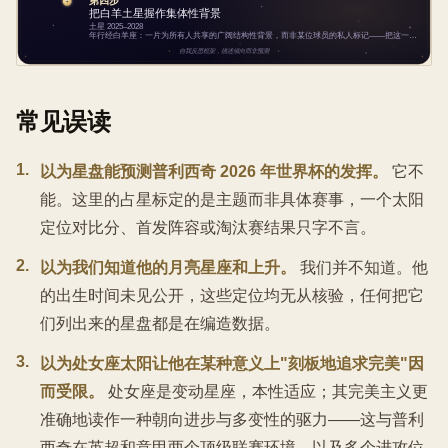
常见误读
1
.
以为星盘能预测普利西奇 2026 年世界杯的发挥。
它不
能。这里的占星标定的是主题而非具体赛事，一个太阳
定位对比分、首发阵容或淘汰赛结果只字不言。
2
.
以为我们知道他的月亮星座和上升。
我们并不知道。他
的出生时间未见公开，这些定位均无从核验，任何把它
们列出来的星盘都是在编造数据。
3
.
以为处女座太阳让他在某种意义上"刻板地追求完美"因
而受限。
处女座是变动星座，本性适应；其完美主义更
准确地读作一种朝向进步与多变性的驱力——这与普利
西奇在英超和意甲两个顶级联赛环境、以及多个进攻位