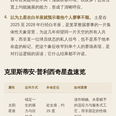
置上均能施展的能力，形成了清晰呼应。
4
.
以为土星在白羊座就预示着他个人赛事不顺。
土星在
2025 至 2028 年行经白羊座，是笼罩整届赛事的一片集
体性天象背景，为这几年仰望同一片天空的所有人共
享，而非某一位球员状态的私人信号，也不是系于他本
命盘的标记。把这个象征收窄到单个人的赛场表现，是
对行运逻辑的误读；它什么结果都不许诺。
克里斯蒂安·普利西奇星盘速览
属性
运作方式
本命定位
如何观察
锚定一
读作精确、水星赋予
太阳
生的驱
处女座，约
的适应力与服务式工
星座
力与目
25 度
艺，而非固定的性格