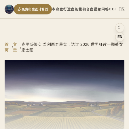
本命盘
行运盘
能量轴
合盘
星象问答
CBT 日记
免费出生盘计算器
☾
EN
首
文
克里斯蒂安·普利西奇星盘：透过 2026 世界杯读一颗处女
/
/
页
章
座太阳