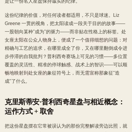
是让一份名人星盘保持诚实的纪律。
这份纪律的价值，对任何读者都适用，不只是球迷。Liz
Greene 一贯的视角，把太阳读成一段关于目的的故事——
一股朝向某种"成为"的驱力——而非贴在性格上的标签。处
女座太阳在公众人物身上，便成了一个值得细想的问题：对
精确与工艺的追求，在哪里成全了你，又在哪里翻倒成令进
步停滞的自我批判？普利西奇赛场上可见的习惯——多位置
覆盖的灵活性、精准的停球触感、战术上的智识——可以顺
畅地映射到处女座的象征符号上，而无需宣称那象征"造
成"了什么。
克里斯蒂安·普利西奇星盘与相近概念：
运作方式 + 取舍
把这份星盘摆在它常被误认为的那份完整解读旁边比照，就