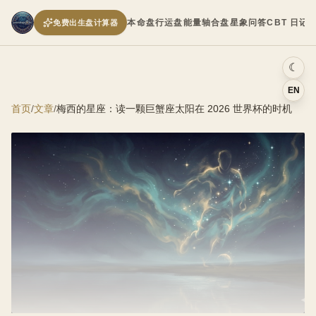
本命盘
行运盘
能量轴
合盘
星象问答
CBT 日记
免费出生盘计算器
☾
EN
首页
/
文章
/
梅西的星座：读一颗巨蟹座太阳在 2026 世界杯的时机