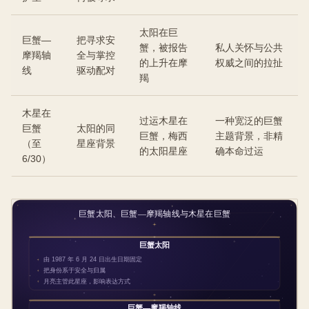
太阳在巨
巨蟹—
把寻求安
蟹，被报告
私人关怀与公共
摩羯轴
全与掌控
的上升在摩
权威之间的拉扯
线
驱动配对
羯
木星在
过运木星在
一种宽泛的巨蟹
巨蟹
太阳的同
巨蟹，梅西
主题背景，非精
（至
星座背景
的太阳星座
确本命过运
6/30）