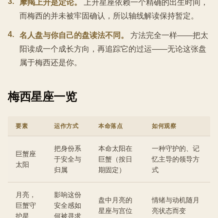
3
.
摩羯上升是定论。
上升星座依赖一个精确的出生时间，
而梅西的并未被牢固确认，所以轴线解读保持暂定。
4
.
名人盘与你自己的盘读法不同。
方法完全一样——把太
阳读成一个成长方向，再追踪它的过运——无论这张盘
属于梅西还是你。
梅西星座一览
要素
运作方式
本命落点
如何观察
把身份系
本命太阳在
一种守护的、记
巨蟹座
于安全与
巨蟹（按日
忆主导的领导方
太阳
归属
期固定）
式
月亮，
影响这份
盘中月亮的
情绪与动机随月
巨蟹守
安全感如
星座与宫位
亮状态而变
护星
何被寻求