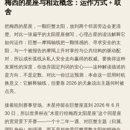
梅西的星座与相近概念：运作方式 + 取
舍
把梅西的星座，一颗巨蟹太阳，放到两个邻居旁边会更清
楚。对比一张扁平的太阳星座侧写，心理占星的读法解释它
如何运作：巨蟹—摩羯轴线把一颗情感的、寻求安全的太
阳，与一个被报告的摩羯上升对掌控与公共结构的驱动配
对，所以成长弧线从私人安全走向赢得的权威。要换得这种
发展性的深度，你放弃固定判词的安心——这种解读描述的
是方向，不是定数。对比一份过运预测，本命这一层用时机
换意义：它解释轴线，但要靠 2026 的天象说出主题何时被
点亮。
接着轮到赛事登场。木星停留在巨蟹座直到 2026 年 6 月
30 日，所以世界杯在"木星行经梅西太阳星座"这个同星座
的宽背景下开赛——一个十二年一遇、对巨蟹主题（归属、
团队身份）的强调，而不是对他早巨蟹度数太阳的精确合