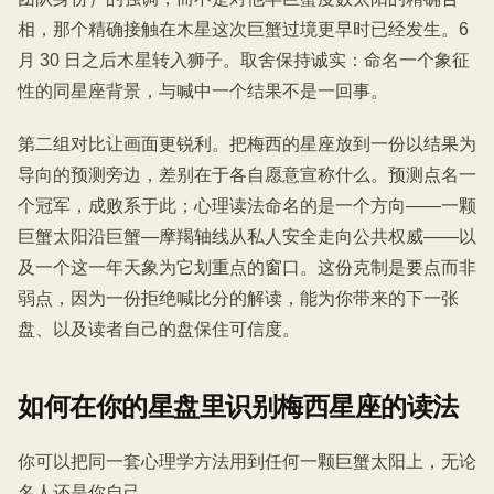
相，那个精确接触在木星这次巨蟹过境更早时已经发生。6
月 30 日之后木星转入狮子。取舍保持诚实：命名一个象征
性的同星座背景，与喊中一个结果不是一回事。
第二组对比让画面更锐利。把梅西的星座放到一份以结果为
导向的预测旁边，差别在于各自愿意宣称什么。预测点名一
个冠军，成败系于此；心理读法命名的是一个方向——一颗
巨蟹太阳沿巨蟹—摩羯轴线从私人安全走向公共权威——以
及一个这一年天象为它划重点的窗口。这份克制是要点而非
弱点，因为一份拒绝喊比分的解读，能为你带来的下一张
盘、以及读者自己的盘保住可信度。
如何在你的星盘里识别梅西星座的读法
你可以把同一套心理学方法用到任何一颗巨蟹太阳上，无论
名人还是你自己。