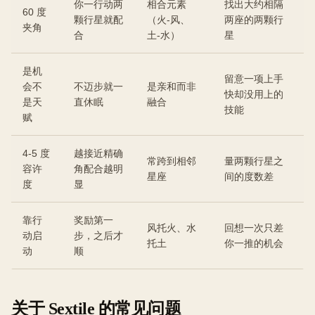
你一行动两
相合元素
找出大约相隔
60 度
颗行星就配
（火-风、
两座的两颗行
夹角
合
土-水）
星
是机
留意一项上手
会不
不迈步就一
是亲和而非
快却没用上的
是天
直休眠
融合
技能
赋
4-5 度
越接近精确
常跨到相邻
量两颗行星之
容许
角配合越明
星座
间的度数差
度
显
靠行
奖励第一
风托火、水
回想一次只差
动启
步，之后才
托土
你一推的机会
动
顺
关于 Sextile 的常见问题