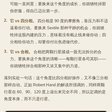
可能一直闲置；要换来这个角度的成长，你就牺牲掉那
份舒服，得自己迈出第一步。
2
.
它 vs 四分相。
四分相是 90 度的摩擦角，靠压力和不适
逼着你行动。要换来 Sextile 那种平静的机会，你就牺
牲掉这股内建的压力，意味着没有截止线来催你动；四
分相给你动力，却要你付出焦虑做代价。
3
.
它 vs 合相。
合相把两颗行星揉成一股无法拆分的合
力。要换来这个角度的清晰——每颗行星各司其职——
你就牺牲掉合相那种又浓又集中的力道。
落到实处一句话：这个角度比四分相好操作，又不像三分相
那样自动。正如 Robert Hand 的解读所强调的，同样两颗
行星在 60、90、120 度上读出来完全不同，所以定调的是
角度本身，而不只是行星。