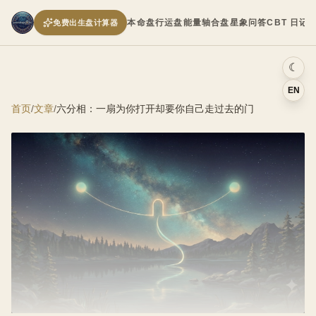
本命盘
行运盘
能量轴
合盘
星象问答
CBT 日记
免费出生盘计算器
☾
EN
首页
/
文章
/
六分相：一扇为你打开却要你自己走过去的门