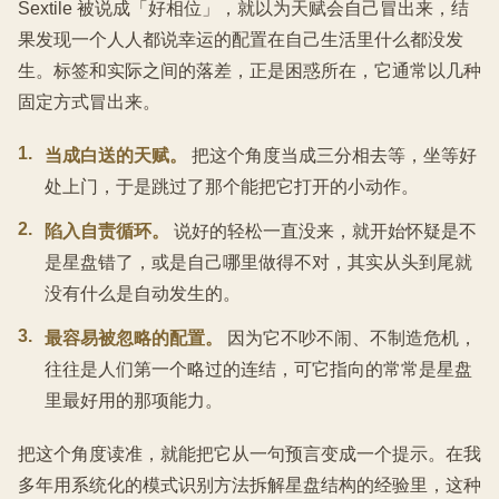
Sextile 被说成「好相位」，就以为天赋会自己冒出来，结
果发现一个人人都说幸运的配置在自己生活里什么都没发
生。标签和实际之间的落差，正是困惑所在，它通常以几种
固定方式冒出来。
1
.
当成白送的天赋。
把这个角度当成三分相去等，坐等好
处上门，于是跳过了那个能把它打开的小动作。
2
.
陷入自责循环。
说好的轻松一直没来，就开始怀疑是不
是星盘错了，或是自己哪里做得不对，其实从头到尾就
没有什么是自动发生的。
3
.
最容易被忽略的配置。
因为它不吵不闹、不制造危机，
往往是人们第一个略过的连结，可它指向的常常是星盘
里最好用的那项能力。
把这个角度读准，就能把它从一句预言变成一个提示。在我
多年用系统化的模式识别方法拆解星盘结构的经验里，这种