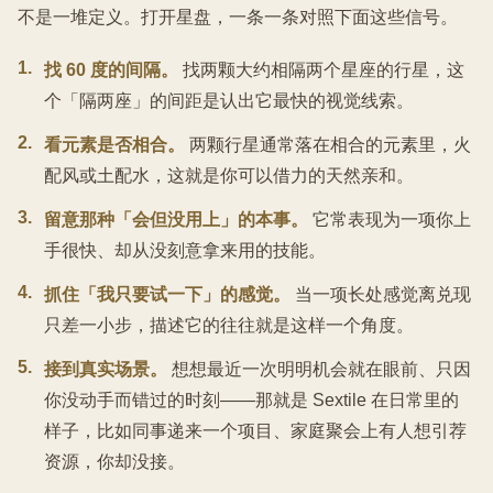
不是一堆定义。打开星盘，一条一条对照下面这些信号。
1
.
找 60 度的间隔。
找两颗大约相隔两个星座的行星，这
个「隔两座」的间距是认出它最快的视觉线索。
2
.
看元素是否相合。
两颗行星通常落在相合的元素里，火
配风或土配水，这就是你可以借力的天然亲和。
3
.
留意那种「会但没用上」的本事。
它常表现为一项你上
手很快、却从没刻意拿来用的技能。
4
.
抓住「我只要试一下」的感觉。
当一项长处感觉离兑现
只差一小步，描述它的往往就是这样一个角度。
5
.
接到真实场景。
想想最近一次明明机会就在眼前、只因
你没动手而错过的时刻——那就是 Sextile 在日常里的
样子，比如同事递来一个项目、家庭聚会上有人想引荐
资源，你却没接。