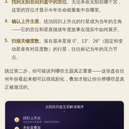
3
.
找到太阳在回归盘中的宫位
。无论本命太阳在哪个宫，
这里的宫位才显示今年生命能量集中在哪里。
4
.
确认上升主星
。统治回归上升点的行星成为当年的主角
——它的宫位和星座描述年度故事在现实中如何展开。
5
.
扫描关键度数
。落在基本星座 0°、13°、26°（固定和变
动星座有对应度数）的行星，往往标记当年的压力节
点。
跳过第二步，你可能误判哪些主题真正重要——这张盘在任
何年份看起来都可以很戏剧化，叠加才能让你分辨哪些是真
正被激活的。