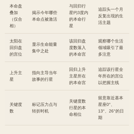
本命盘
与回归行
追踪头一个月
叠加
揭示今年哪些
星约3度内
反复出现的生
（仅合
本命点被激活
的本命行
活主题
相）
星
太阳在
该回归盘
观察哪个生活
显示生命能量
回归盘
度数落入
领域吸引了最
集中之处
的宫位
的本命宫
多注意
回归上升
追踪该行星全
上升主
指向主导当年
主星所在
年所在的宫位
星
故事的行星
的本命宫
以把握主线
留意靠近基本
关键度数
关键度
标记压力点与
星座0°、
行星的本
数
转折时机
13°、26°的日
命相位
期