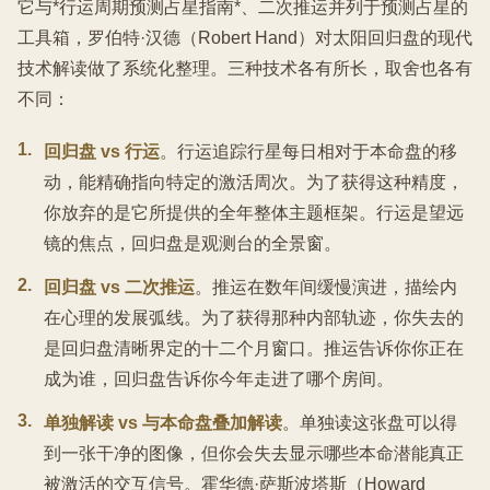
它与*行运周期预测占星指南*、二次推运并列于预测占星的
工具箱，罗伯特·汉德（Robert Hand）对太阳回归盘的现代
技术解读做了系统化整理。三种技术各有所长，取舍也各有
不同：
1
.
回归盘 vs 行运
。行运追踪行星每日相对于本命盘的移
动，能精确指向特定的激活周次。为了获得这种精度，
你放弃的是它所提供的全年整体主题框架。行运是望远
镜的焦点，回归盘是观测台的全景窗。
2
.
回归盘 vs 二次推运
。推运在数年间缓慢演进，描绘内
在心理的发展弧线。为了获得那种内部轨迹，你失去的
是回归盘清晰界定的十二个月窗口。推运告诉你你正在
成为谁，回归盘告诉你今年走进了哪个房间。
3
.
单独解读 vs 与本命盘叠加解读
。单独读这张盘可以得
到一张干净的图像，但你会失去显示哪些本命潜能真正
被激活的交互信号。霍华德·萨斯波塔斯（Howard