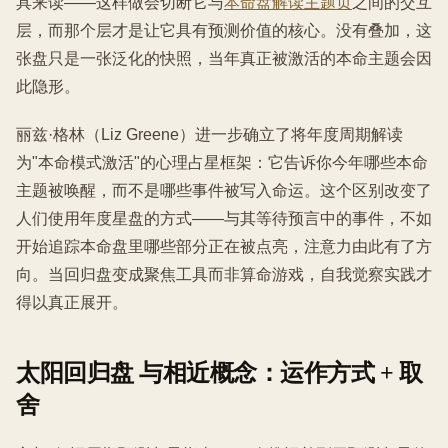
具来读——这样做会切断它与
本命盘解读主题页
之间的交互
层，而那个层才是让它具有预测价值的核心。没有叠加，这
张盘只是一张泛化的快照，当年真正被激活的本命主题会因
此隐形。
丽兹·格林（Liz Greene）进一步确立了将年度周期解读
为"本命模式激活"的心理占星框架：它告诉你今年哪些本命
主题被唤醒，而不是哪些事件被写入命运。这个区别改变了
人们使用年度星盘的方式——与其等待预言中的事件，不如
开始追踪本命盘里哪些部分正在被点亮，注意力由此有了方
向。当回归盘变成聚焦工具而非算命游戏，自我觉察实践才
得以真正展开。
太阳回归盘 与相近概念：运作方式 + 取
舍