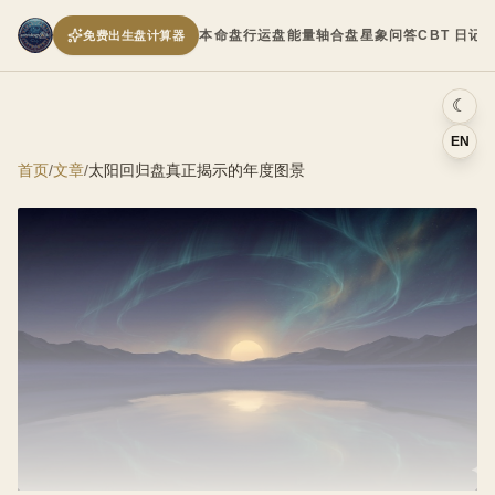
本命盘
行运盘
能量轴
合盘
星象问答
CBT 日记
免费出生盘计算器
☾
EN
首页
/
文章
/
太阳回归盘真正揭示的年度图景