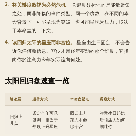
3
.
将关键度数视为必然危机。
关键度数标记的是能量聚集
之处，而非降临的事件类型。同一个度数，在不同的本
命背景下，可能呈现为突破，也可能呈现为压力，取决
于本命盘的上下文。
4
.
读回归太阳的星座而非宫位。
星座由生日固定，不会告
诉你任何新信息。宫位才是逐年变动的那个维度，它指
向你的注意力今年实际流向何处。
太阳回归盘速查一览
解读层
运作方式
本命盘锚点
观察方式
设定全年可见
回归上升
注意生日起始
回归上
基调，相当于
落入本命
后陌生人如何
升点
年度上升星座
哪个宫
描述你