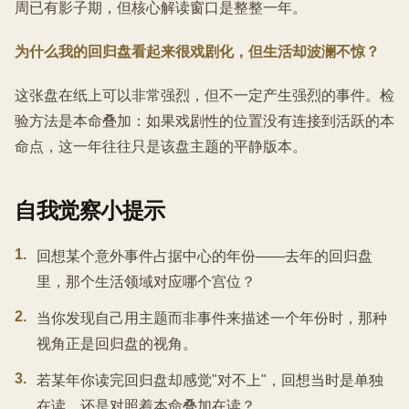
周已有影子期，但核心解读窗口是整整一年。
为什么我的回归盘看起来很戏剧化，但生活却波澜不惊？
这张盘在纸上可以非常强烈，但不一定产生强烈的事件。检
验方法是本命叠加：如果戏剧性的位置没有连接到活跃的本
命点，这一年往往只是该盘主题的平静版本。
自我觉察小提示
1
.
回想某个意外事件占据中心的年份——去年的回归盘
里，那个生活领域对应哪个宫位？
2
.
当你发现自己用主题而非事件来描述一个年份时，那种
视角正是回归盘的视角。
3
.
若某年你读完回归盘却感觉"对不上"，回想当时是单独
在读，还是对照着本命叠加在读？