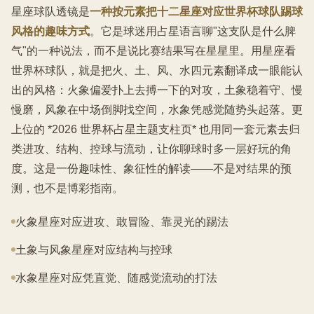
星座球队透镜是
一种按元素把十二星座对应世界杯球队踢球
风格的趣味方式
。它是球迷用占星语言聊"这支队是什么脾
气"的一种说法，而不是说比赛结果写在星星里。用星座看
世界杯球队，就是把火、土、风、水四元素翻译成一眼能认
出的风格：火象偏爱扑上去搏一下的对攻，土象稳着守、慢
慢磨，风象在中场倒脚找空间，水象凭感觉随势头起落。更
上位的 *2026 世界杯占星主题支柱页* 也用同一套元素去归
类进攻、结构、控球与流动，让你聊球时多一层好玩的角
度。这是一份趣味性、象征性的解读——不是对结果的预
测，也不是博彩指南。
火象星座对应进攻、敢冒险、靠灵光的踢法
土象与风象星座对应结构与控球
水象星座对应凭直觉、随感觉流动的打法