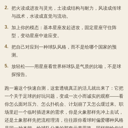
2
.
把火读成进攻与灵光，土读成结构与耐力，风读成传球
与战术，水读成直觉与流动。
3
.
加上你的模态：基本星座发起进攻，固定星座守住阵
型，变动星座中途应变。
4
.
把自己对应到一种球队风格，而不是给哪个国家的预
测。
5
.
放轻松——用星座看世界杯球队是气质的比喻，不是球
探报告。
跑一遍这个快速自测，这套透镜真正的活儿就出来了：它把
一个关于足球的好玩问题，变成一次小而诚实的观察——看
你怎么面对压力、怎么扑机会、计划崩了又怎么缓过来。职
场里赶一个临时插进来的需求，你是火象那样先冲上去试，
还是土象那样先把流程理清，往往跟你看球时偏爱哪种风格