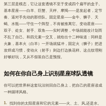
第三层是模态，它让这套透镜不至于变成四个扁平的盒子。
基本星座——白羊、巨蟹、天秤、摩羯——是发起者，定节
奏、逼对手先动的那些队。固定星座——金牛、狮子、天
蝎、水瓶——守住一个阵型，不肯被推离它。变动星座——
双子、处女、射手、双鱼——实时调整，中场就能改计划而
不乱了自己。和四元素一交叉，就给出十二种味道：同样是
火象，基本火（白羊）一开场就猛冲，固定火（狮子）把进
攻焊成习惯，变动火（射手）则边打边换花样。这点纹理刚
好够好玩，又从不假装自己是预报。
如何在你自己身上识别星座球队透镜
你可以把世界杯这套玩法转回自己身上，把自己的星座读成
一种踢球风格。
1
.
找到你的太阳星座和它的元素——火、土、风,还是水。