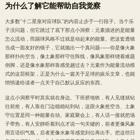
为什么了解它能帮助自我觉察
大多数"十二星座对应球队"的内容止步于一行段子。当个乐
子没问题，但它跳过了底下那点小洞察：元素描述的是能量
怎么流动，而踢球风格不过就是动起来的能量。把这套透镜
当成一面友好的镜子，它就抛出一个真问题——你是像火象
那样扑向空当，像土象那样守住阵线，像风象那样绕着难题
倒脚，还是像水象那样靠感觉趟过去？元素作为能量流动模
式的这层框架，正是为什么一篇关于足球的娱乐文章，也能
悄悄递给读者一点关于自己默认反应的东西。
这点小洞察平时其实就在身边。下班挤地铁，有人见缝就钻
往前抢，有人靠在门边稳稳站到站，这跟火象抢空当、土象
守位置是同一种能量在动。家庭聚会上，有人话一接就把场
子带热，有人安静听着到点才说一句关键的，前者更像风象
用言语织气氛，后者更像水象等感觉到位再出手。把这些日