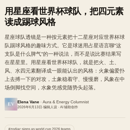
用星座看世界杯球队，把四元素
读成踢球风格
星座球队透镜是一种按元素把十二星座对应世界杯球
队踢球风格的趣味方式。它是球迷用占星语言聊"这
支队是什么脾气"的一种说法，而不是说比赛结果写
在星星里。用星座看世界杯球队，就是把火、土、
风、水四元素翻译成一眼能认出的风格：火象偏爱扑
上去搏一下的对攻，土象稳着守、慢慢磨，风象在中
场倒脚找空间，水象凭感觉随势头起落。
Elena Vane
·
Aura & Energy Columnist
EV
2026年6月13日
·
编辑人设 · AI 辅助创作
#
zodiac signs as world cup 2026 teams