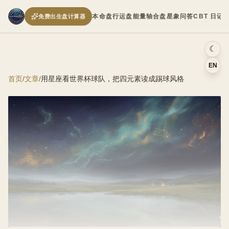
本命盘
行运盘
能量轴
合盘
星象问答
CBT 日记
免费出生盘计算器
☾
EN
首页
/
文章
/
用星座看世界杯球队，把四元素读成踢球风格