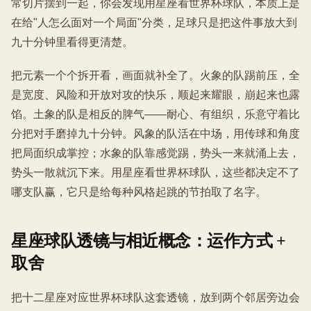
常切片摆到一起，你会发现用星座看世界杯球队，本质上是
在给"人怎么面对一个局面"分类，足球只是把这件事放大到
九十分钟里看得更清楚。
把元素一个个拆开看，画面就补全了。火象的队踢前压，全
是宽度、风险和开放对攻的快乐，顺起来耀眼，崩起来也露
馅。土象的队是相反的脾气——耐心、有组织，乐意守着比
分把对手磨掉九十分钟。风象的队活在中场，用传球和角度
把局面织成掌控；水象的队靠感觉踢，势头一来就涌上去，
势头一散就沉下来。用星座看世界杯球队，这些都决定不了
哪支队赢，它只是给每种风格起跳的节拍取了名字。
星座球队透镜与相近概念：运作方式 +
取舍
把十二星座对应世界杯球队这套透镜，放到两个邻居旁边会