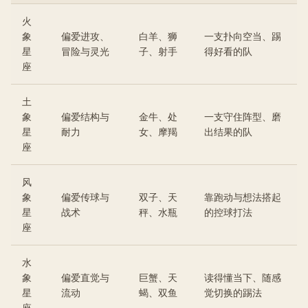
火
象
偏爱进攻、
白羊、狮
一支扑向空当、踢
星
冒险与灵光
子、射手
得好看的队
座
土
象
偏爱结构与
金牛、处
一支守住阵型、磨
星
耐力
女、摩羯
出结果的队
座
风
象
偏爱传球与
双子、天
靠跑动与想法搭起
星
战术
秤、水瓶
的控球打法
座
水
象
偏爱直觉与
巨蟹、天
读得懂当下、随感
星
流动
蝎、双鱼
觉切换的踢法
座