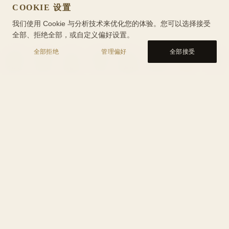
COOKIE 设置
我们使用 Cookie 与分析技术来优化您的体验。您可以选择接受
全部、拒绝全部，或自定义偏好设置。
全部拒绝
管理偏好
全部接受
本命盘
行运盘
能量轴
合盘
星象问答
CBT 日记
百科
工具
工具
隐私政策
服务条款
Cookie 政策
关于我们
帮助
联系我们
预约咨询
Yuitea
链接
隐私选择 (Your Privacy Choices)
© 2026 AstrologyWiki. All rights reserved.