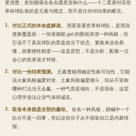
更清楚，差别都落在各自愿意宣称什么——十二星座对应世
界杯球队靠的是元素与模态，而不是任何对结果的断言。
1
.
对比正式的本命盘解读。
用星座看世界杯球队，是用深
度换覆盖面：一张谁都能 get 的图就讲清一种风格，但
它读不了真实球队的星盘或当下状态。要换来这份易
懂，就要牺牲精度——这是原型，不是分析，配着一点
会心的笑来读才对味。
2
.
对比一份结果预测。
元素透镜用确定性换可玩性，它能
说火象风格偏爱对攻、土象风格偏爱缠斗，却从不宣称
哪种打法当天会赢。一种气质是倾向，不是宿命，这层
心理学读法让语气保持诚实。
3
.
取舍本身就是全部的趣味。
命名一种风格，跟喊中一个
比分不是一回事，所以这份乐子从不假装自己是内幕情
报。