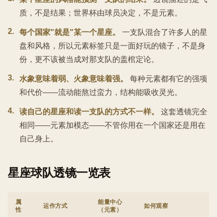
质，不是结果；世界杯由球员决定，不是元素。
2
.
每个国家"就是"某一个星座。
一支队混合了许多人的星
盘和风格，所以元素标签只是一面好玩的镜子，不是身
份，更不该被当成对那支队的盖棺定论。
3
.
水象意味着弱、火象意味着强。
每种元素都有它的强项
和代价——流动能熬过蛮力，结构能吸收灵光。
4
.
读自己的星座和读一支队的方式不一样。
这套透镜完全
相同——元素加模态——不管你用在一个国家还是用在
自己身上。
星座球队透镜一览表
属
能量中心
运作方式
如何观察
性
（元素）