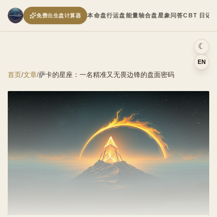
本命盘
行运盘
能量轴
合盘
星象问答
CBT 日记
免费出生盘计算器
☾
EN
首页
/
文章
/
萨卡的星座：一名精准又无畏边锋的盘面密码