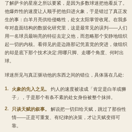
了解萨卡的星座之所以要紧，是因为多数球迷把他看反了。
他爆炸性的速度让人顺手把他归进火象，于是错过了真正发
生的事：白羊月亮供给侵略性，处女太阳掌管收尾。在我多
年对盘面结构的数据化研究里，这是最常见的误判——人们
用一名球员最响亮的特征去定义他，而忽略那个安静地组织
起一切的内核。看得见的是边路那记凭直觉的突进，做组织
的却是底下那个技术决定:用哪只脚、走哪个角度、何时出
球。
球迷所见与真正驱动他的东西之间的错位，具体落在几处:
1
.
火象的先入之见。
灼人的速度被读成「肯定是白羊或狮
子」，于是那个有条不紊的处女身份被整个抹掉。
2
.
只谈天赋的叙事。
解说把一切归给天赋，跳过了那份性
情——正是可重复、有纪律的决策，才让天赋变得可
靠。