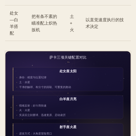
处女
把有条不紊的
土
—白
以直觉速度执行的技
瞄准配上炽热
+
羊搭
术决定
扳机
火
配