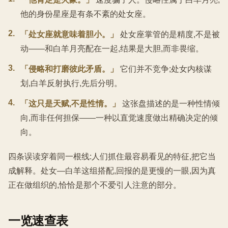
他的身份星座是有条不紊的处女座。
2
.
「处女座就意味着胆小。」
处女座掌管的是精度,不是被
动——和白羊月亮配在一起,结果是大胆,而非畏缩。
3
.
「侵略和打磨彼此矛盾。」
它们并不竞争;处女内核谋
划,白羊反射执行,先后分明。
4
.
「这只是天赋,不是性情。」
这张盘描述的是一种性情倾
向,而非任何担保——一种以直觉速度做出精确决定的倾
向。
四条误读穿着同一根线:人们抓住最容易看见的特征,把它当
成解释。处女—白羊这组搭配,回报的是更慢的一眼,因为真
正在做组织的,恰恰是那个不爱引人注意的部分。
一览速查表