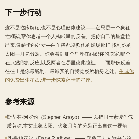
下一步行动
这不是临床解读,也不是心理健康建议——它只是一个象征
性框架,帮你思考一个人构成里的反差。把你自己的星盘拉
出来,像萨卡的处女—白羊搭配映照他的球场那样,找到你的
太阳—月亮分裂。你会看到哪个星座在组织你的决定,哪个
在点燃你的反应,以及两者在哪里彼此拉扯——而那份反差,
往往正是你最锐利、最诚实的自我觉察所栖身之处。
生成你
的免费出生星盘,进一步探索萨卡的星座。
参考来源
斯蒂芬·阿罗约（Stephen Arroyo）—— 以把四元素读作气
质著称,本文土象太阳、火象月亮的分裂正出自这一视角
丹·鲁迪亚尔（Dane Rudhyar）—— 塑造了以人为中心的