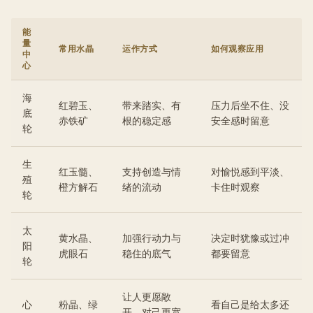
能
量
常用水晶
运作方式
如何观察应用
中
心
海
红碧玉、
带来踏实、有
压力后坐不住、没
底
赤铁矿
根的稳定感
安全感时留意
轮
生
红玉髓、
支持创造与情
对愉悦感到平淡、
殖
橙方解石
绪的流动
卡住时观察
轮
太
黄水晶、
加强行动力与
决定时犹豫或过冲
阳
虎眼石
稳住的底气
都要留意
轮
让人更愿敞
心
粉晶、绿
看自己是给太多还
开、对己更宽