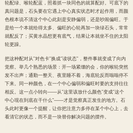
轮配绿、喉轮配蓝，照着抓一块同色的就算配好。可底下的
真问题是，石头要在它遇上中心真实状态时才起作用，而颜
色根本说不清这个中心此刻是安静偏弱，还是吵闹偏旺。于
是给一个本就给得太多、偏旺的心轮再加一块绿石头，常常
就配反了；买黄水晶想更有底气，结果让本就坐不住的太阳
轮更躁。
把这种配对从"对色卡"换成"读状态"，整件事就变成了向内
觉察。举几个熟悉的场景：开一场紧绷的会，你的喉轮突然
发不出声；通勤一整天、夜里睡不着，海底轮反而嗡嗡停不
下来。同一种颜色，在一个中心偏弱和偏旺时要的支持往往
相反。这一点小转向——从"这里该放什么颜色"变成"这个
中心现在到底在干什么"——才是觉察真正发生的地方。石
头此时更像一个提醒，让你把注意力多停在某个中心上，去
看清它的状态，而不是一块替你解决问题的摆件。