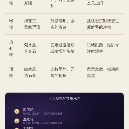
轮
东陵
是关上门
和
喉
海蓝宝、
鼓励清晰、诚
抓住想沉默或想过
轮
蓝纹玛瑙
实的表达
度解释的冲动
眉
紫水晶、
安定过度活跃
思绪乱跑、难以专
心
青金石
或发懵的头脑
注时观察
轮
顶
白水晶、
支持平静、开
留意发散、抽离的
轮
透石膏
阔的视角
感觉