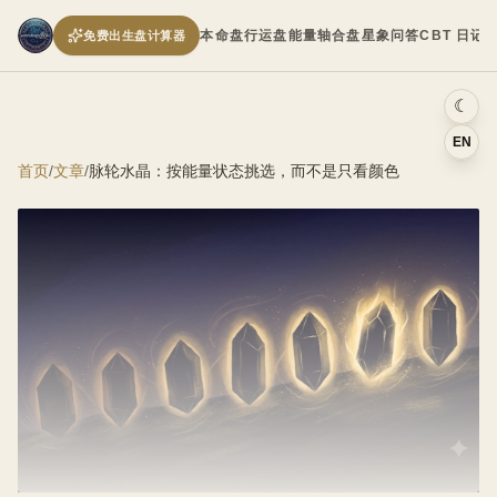
本命盘
行运盘
能量轴
合盘
星象问答
CBT 日记
免费出生盘计算器
☾
EN
首页
/
文章
/
脉轮水晶：按能量状态挑选，而不是只看颜色