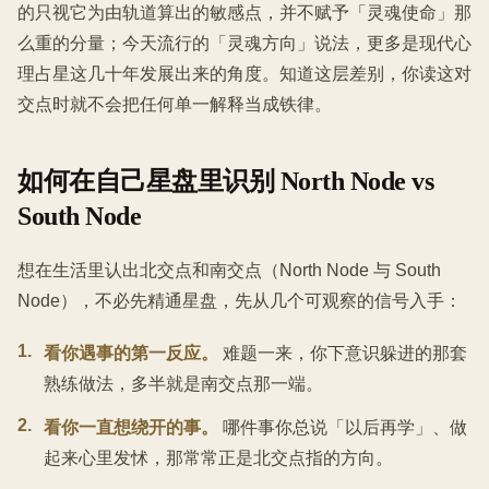
的只视它为由轨道算出的敏感点，并不赋予「灵魂使命」那
么重的分量；今天流行的「灵魂方向」说法，更多是现代心
理占星这几十年发展出来的角度。知道这层差别，你读这对
交点时就不会把任何单一解释当成铁律。
如何在自己星盘里识别 North Node vs
South Node
想在生活里认出北交点和南交点（North Node 与 South
Node），不必先精通星盘，先从几个可观察的信号入手：
1
.
看你遇事的第一反应。
难题一来，你下意识躲进的那套
熟练做法，多半就是南交点那一端。
2
.
看你一直想绕开的事。
哪件事你总说「以后再学」、做
起来心里发怵，那常常正是北交点指的方向。