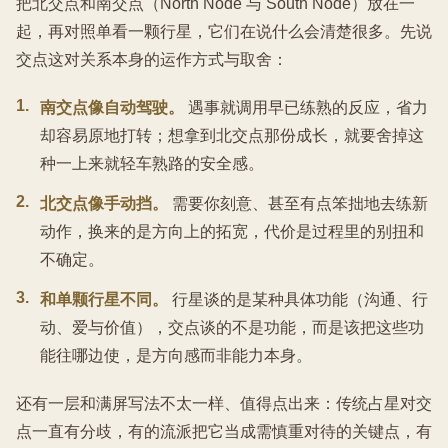
把北交点和南交点（North Node 与 South Node）放在一
起，再对照单看一颗行星，它们在说什么会清楚很多。先说
交点这对关系本身的运作方式与取舍：
1
.
南交点像自动驾驶。
遇事就调用早已练熟的反应，省力
却容易原地打转；想拿到北交点那份成长，就要舍掉这
种一上来就轻车熟路的安全感。
2
.
北交点像手动挡。
需要你刻意、甚至有点笨拙地去练新
动作，换来的是方向上的拓宽，代价是过程里的别扭和
不确定。
3
.
和单颗行星不同。
行星谈的是某种具体功能（沟通、行
动、爱与价值），交点谈的不是功能，而是该把这些功
能往哪边使，是方向感而非能力本身。
还有一层和满屏写法不太一样、值得点出来：传统占星对交
点一直有分歧，有的流派把它当成需慎重对待的关键点，有