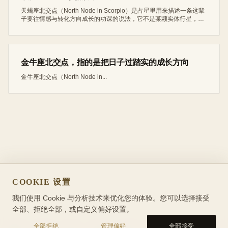
天蝎座北交点（North Node in Scorpio）是占星里用来描述一条这辈
子要往情感与转化方向成长的功课的说法，它不是某颗实体行星，而
是月亮轨道与黄道的交点落在天蝎座的位置。它和对面的金牛座南交
点是一组，南交点代表你早已熟练、待着很舒服的老路（看重稳定、
占有、可掌控的安全感），而天蝎座北交点（North...
金牛座北交点，指的是把日子过踏实的成长方向
金牛座北交点（North Node in...
COOKIE 设置
我们使用 Cookie 与分析技术来优化您的体验。您可以选择接受
全部、拒绝全部，或自定义偏好设置。
全部拒绝
管理偏好
全部接受