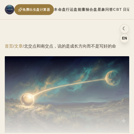
本命盘
行运盘
能量轴
合盘
星象问答
CBT 日记
免费出生盘计算器
☾
EN
首页
/
文章
/
北交点和南交点，说的是成长方向而不是写好的命