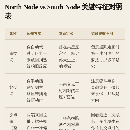
North Node vs South Node 关键特征对照
表
属性
运作方式
本命定位
如何观察应用
像自动驾
落在某星座 /
留意遇到难题时
南交
驶，压力一
宫位，标记
第一步习惯性的
点
来就回到熟
你天生上手
躲法，那多半是
练的旧反应
的领域
它
像手动挡，
注意哪件事你一
与南交点正
北交
需要刻意、
直想绕开、做起
好相对的星
点
略显笨拙地
来发怵，那常是
座 / 宫位
练新动作
方向
交点
两端来回拉
回看最近一次成
一整条横跨
轴
扯，找平衡
长，多半发生在
两个相对星
（整
而非一味偏
你往北交点挪的