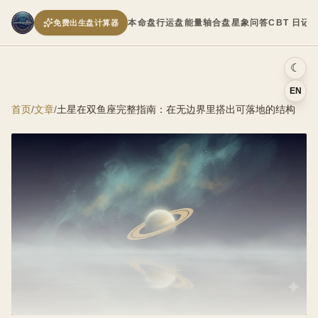
本命盘
行运盘
能量轴
合盘
星象问答
CBT 日记
免费出生盘计算器
☾
EN
首页
/
文章
/
土星在双鱼座完整指南：在无边界里搭出可落地的结构