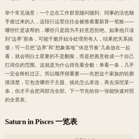
举个常见场景：一个总在工作群里随叫随到、同事的活也顺
手接过来的人，这段行运里往往会被推着重新算一笔账——
哪些忙是该帮的，哪些只是因为不好意思拒绝。如果他只读
到"边界"那条，可能干脆开始冷处理所有人，结果把关系搞
僵；可一旦把"边界"和"想象落地""休息节奏"几条放在一起
看，就会明白土星要的不是翻脸，而是把善意收成一个自己
扛得住的范围。这就是为什么得先看全貌：单看一条，几乎
一定会矫枉过正。所以顺序很重要——先把这个家族的轮廓
摸清楚，它包含哪些子主题、彼此怎么牵连，再去深挖某一
条，你才不会把局部当全部。下一节先给你一张能快速对照
的全景表。
Saturn in Pisces 一览表