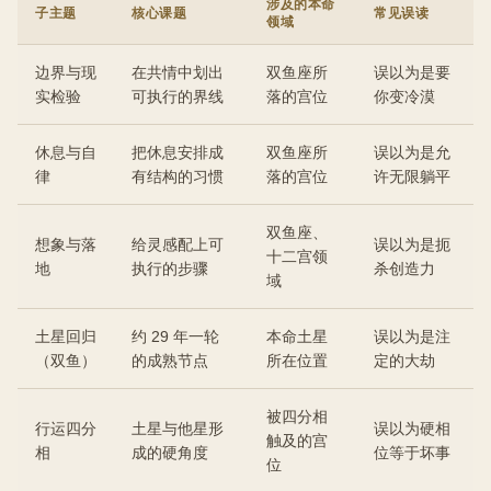
涉及的本命
子主题
核心课题
常见误读
领域
边界与现
在共情中划出
双鱼座所
误以为是要
实检验
可执行的界线
落的宫位
你变冷漠
休息与自
把休息安排成
双鱼座所
误以为是允
律
有结构的习惯
落的宫位
许无限躺平
双鱼座、
想象与落
给灵感配上可
误以为是扼
十二宫领
地
执行的步骤
杀创造力
域
土星回归
约 29 年一轮
本命土星
误以为是注
（双鱼）
的成熟节点
所在位置
定的大劫
被四分相
行运四分
土星与他星形
误以为硬相
触及的宫
相
成的硬角度
位等于坏事
位