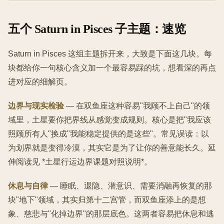
五个 Saturn in Pisces 子主题：速览
Saturn in Pisces 这组主题拆开来，大致是下面这几块。每
块都给你一句核心含义加一个最容易踩的坑，想看深的再点
进对应的细解页。
边界与现实检验
— 在双鱼座这种容易"我顾不上自己"的领
域里，土星要你把界线从感觉变成规则。核心是把"我应该
照顾所有人"换成"我能稳定提供的是这些"。常见误读：以
为划界就是变得冷漠，其实它是为了让你的善意能长久。延
伸阅读见 *土星行运边界课题对照说明*。
休息与自律
— 睡眠、退隐、潜意识、需要消融再恢复的那
块"地下"领域，其实归第十二宫管，而双鱼座添上的是想
象、慈悲与"化掉边界"的那层底色。这两者容易把休息和逃