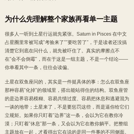
为什么先理解整个家族再看单一主题
很多人一听到土星行运就先紧张。Saturn in Pisces 在中文
占星圈里常被写成"考验来了""要吃苦了"，于是读者还没搞
清楚它到底在问什么，就先被吓住了。真实的摩擦点不
在"会不会倒霉"，而在于这是一组主题，不是一个结论——
你单看其中一条，往往会读偏。
土星在双鱼座问的，其实是一件挺具体的事：怎么在双鱼座
那种容易"化掉"的领域里，搭出能站得住的结构。双鱼座管
的是边界容易模糊、容易共情过度、容易把休息和逃避混为
一谈的地带；土星来了，不是要惩罚这些，而是逼你给它们
立规矩。如果你只盯着"边界"这一条，会以为它在教你冷
漠；只盯着"休息"那一条，又会以为它在教你躺平。把整组
主题放在一起，才看得出它在说的是同一件事的不同侧面。