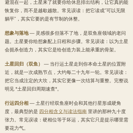
避混在一起，土星来了就要你给休息排出结构，让它真的能
恢复你，而不是越歇越散。常见误读：把它读成"可以无限
躺平"，其实它要的是有节制的休整。
想象与落地
— 灵感很多但落不了地，是双鱼座领域的老问
题。土星要你给想象配上日程和步骤。常见误读：以为土星
会扼杀创造力，其实它是给创造力装上能承重的骨架。
土星回归（双鱼）
— 当行运土星走到你本命土星的位置附
近，就是一次成熟节点，大约每二十九年一轮。常见误读：
把它当成注定的大坎，其实它更像一次结算与重整。完整说
明见 *土星回归周期速查*。
行运四分相
— 土星行经双鱼座时会和其他行星形成硬角
度，最典型的是
四分相含义与读法指南
里讲的那种九十度
张力。常见误读：硬相位等于坏运，其实它只是提示哪里需
要花力气。