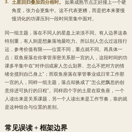
3
.
土星回归叠加四分相时。
如果成熟节点正好撞上一个硬
角度，张力会更集中。这不代表更糟，而是把本来要慢
慢消化的功课压到一段时间里集中面对。
同一组主题，落在不同人的星盘上浓淡不同。有人边界这条
特别重，有人则是想象落地最吃力。所以别人怎么过这段行
运，参考价值有限——位置不同，重点就不同。再具体一
点：双鱼座落在你掌管亲密关系那一宫的人，这段时间的功
课多半集中在"对伴侣或家人怎么划界、怎么不把对方的情
绪全揽到自己身上"；而双鱼座落在掌管事业或日常工作那
一宫的人，同样一组主题，落点却换成了"怎么把飘忽的创
意排进可执行的日程"。同样四个字的土星在双鱼座，一个
人读出来是关系课题，另一个人读出来是工作节奏，靠的就
是这种组合与位置的差别。
常见误读 + 框架边界