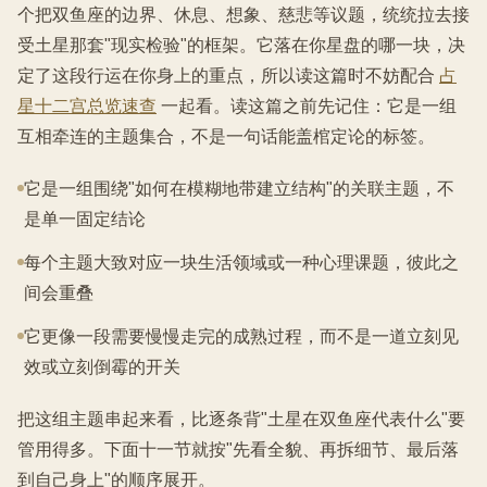
个把双鱼座的边界、休息、想象、慈悲等议题，统统拉去接
受土星那套"现实检验"的框架。它落在你星盘的哪一块，决
定了这段行运在你身上的重点，所以读这篇时不妨配合
占
星十二宫总览速查
一起看。读这篇之前先记住：它是一组
互相牵连的主题集合，不是一句话能盖棺定论的标签。
它是一组围绕"如何在模糊地带建立结构"的关联主题，不
是单一固定结论
每个主题大致对应一块生活领域或一种心理课题，彼此之
间会重叠
它更像一段需要慢慢走完的成熟过程，而不是一道立刻见
效或立刻倒霉的开关
把这组主题串起来看，比逐条背"土星在双鱼座代表什么"要
管用得多。下面十一节就按"先看全貌、再拆细节、最后落
到自己身上"的顺序展开。