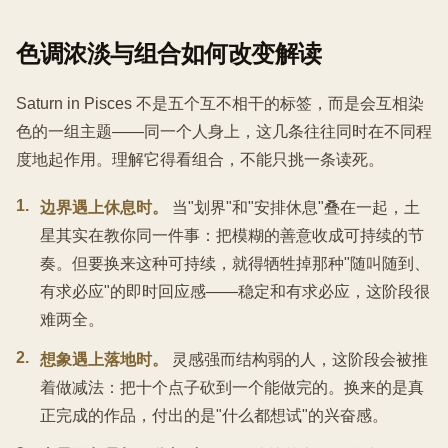
色调浓淡与组合如何改变解读
Saturn in Pisces 不是五个互不相干的标签，而是会互相染
色的一组主题——同一个人身上，这几条往往同时在不同程
度地起作用。理解它得看组合，不能只挑一条读死。
1
.
边界遇上休息时。
当"划界"和"安排休息"叠在一起，土
星其实在教你同一件事：把模糊的善意收成可持续的节
奏。但要换来这种可持续，就得牺牲掉那种"随叫随到、
有求必应"的即时回应感——稳定和有求必应，这阶段很
难两全。
2
.
想象遇上落地时。
灵感强而结构弱的人，这阶段会被推
着做减法：把十个点子砍到一个能做完的。换来的是真
正完成的作品，付出的是"什么都想试"的兴奋感。