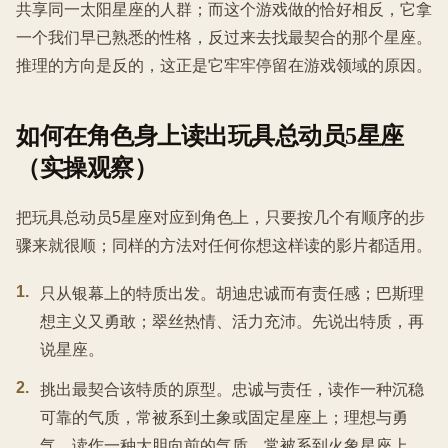
共享同一太阳星座的人群；而这个游戏做的恰好相反，它拿
一个我们早已熟悉的性格，反过来去找最契合的那个星座。
推理的方向是反的，这正是它牢牢停留在游戏领域的原因。
如何在角色身上读出玩具总动员5星座
（实操观察）
把玩具总动员5星座对应到角色上，只要按几个有顺序的步
骤来就很顺；同样的方法对任何你想这样读的影片都适用。
1
.
只从银幕上的特质出发。胡迪忠诚而有责任感；巴斯理
想主义又勇敢；翠丝热情、活力充沛。先说出特质，再
说星座。
2
.
挑出最契合该特质的原型。忠诚与责任，读作一种沉稳
可靠的气质，常被系到土象或固定星座上；理想与勇
气，读作一种大胆向前的气质，常被系到火象星座上。