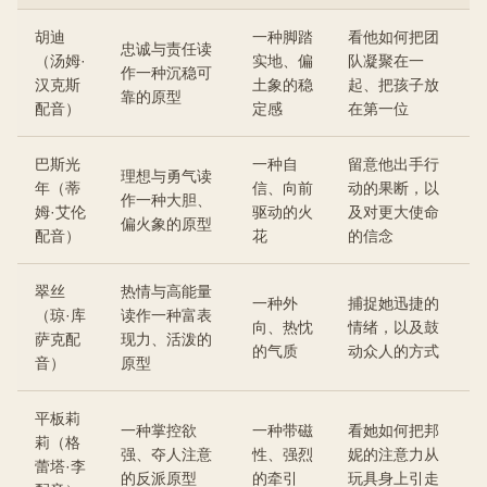
胡迪
一种脚踏
看他如何把团
忠诚与责任读
（汤姆·
实地、偏
队凝聚在一
作一种沉稳可
汉克斯
土象的稳
起、把孩子放
靠的原型
配音）
定感
在第一位
巴斯光
一种自
留意他出手行
理想与勇气读
年（蒂
信、向前
动的果断，以
作一种大胆、
姆·艾伦
驱动的火
及对更大使命
偏火象的原型
配音）
花
的信念
翠丝
热情与高能量
一种外
捕捉她迅捷的
（琼·库
读作一种富表
向、热忱
情绪，以及鼓
萨克配
现力、活泼的
的气质
动众人的方式
音）
原型
平板莉
一种掌控欲
一种带磁
看她如何把邦
莉（格
强、夺人注意
性、强烈
妮的注意力从
蕾塔·李
的反派原型
的牵引
玩具身上引走